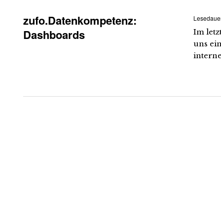
zufo.Datenkompetenz:
Lesedaue
Dashboards
Im let
uns ei
intern