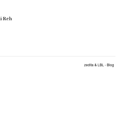
i Reh
zedita & LBL - Blog